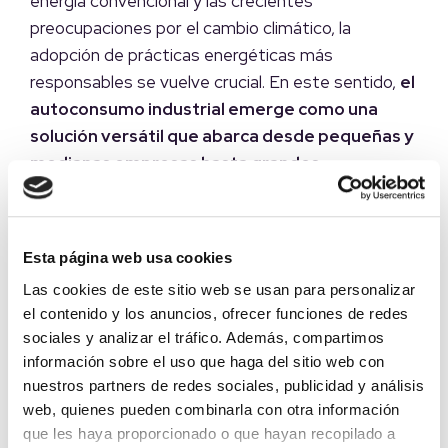
energía convencional y las crecientes
preocupaciones por el cambio climático, la
adopción de prácticas energéticas más
responsables se vuelve crucial. En este sentido,
el
autoconsumo industrial emerge como una
solución versátil que abarca desde pequeñas y
medianas empresas hasta grandes
instalaciones fabriles.
Entre las
5 ventajas más destacadas del
Esta página web usa cookies
autoconsumo industrial
podríamos diferenciar:
Las cookies de este sitio web se usan para personalizar
Influencia en las cuentas de la empresa,
el contenido y los anuncios, ofrecer funciones de redes
al verse un ahorro del 70%
sociales y analizar el tráfico. Además, compartimos
aproximadamente en la factura de la luz
información sobre el uso que haga del sitio web con
nuestros partners de redes sociales, publicidad y análisis
web, quienes pueden combinarla con otra información
La implementación de sistemas de autoconsumo
que les haya proporcionado o que hayan recopilado a
industrial, como la energía solar, no sólo ofrece una