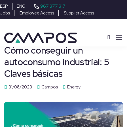
967 377 317
ESP
ENG
Jobs
Employee Access
Supplier Access
Cómo conseguir un
autoconsumo industrial: 5
Claves básicas
31/08/2023
Campos
Energy