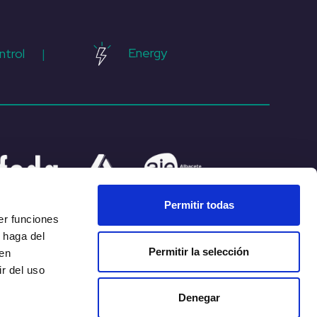
Energy
ntrol
|
Permitir todas
er funciones
 haga del
Permitir la selección
den
r del uso
duct
Whistleblower
Channel Press Kit
Denegar