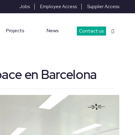
Jobs
Employee Access
Supplier Access
Projects
News
Contact us
pace en Barcelona