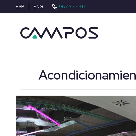
967 377 317
ESP
ENG
Acondicionamient