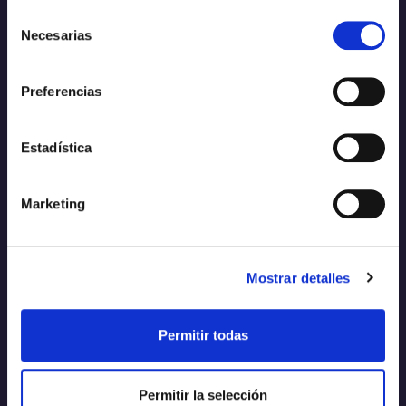
comprehensive solutions
Selección
demanded by society
Necesarias
de
View more
consentimiento
Preferencias
Estadística
Marketing
Solutions
Mostrar detalles
The infrastructures we create
today are the beginning of
tomorrow
Permitir todas
View more
Permitir la selección