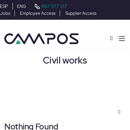
967 377 317
ESP
ENG
Jobs
Employee Access
Supplier Access
Civil works
Nothing Found