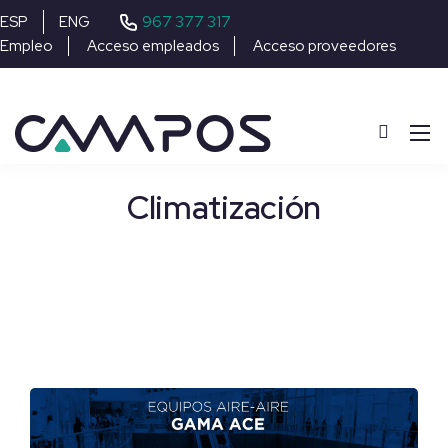
967 377 317
ESP
ENG
Empleo
Acceso empleados
Acceso proveedores
Climatización