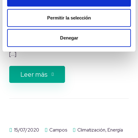
medio ambiente frente a las
calderas
Permitir la selección
Las bombas de calor pueden definirse como una
“máquina térmica que, utilizando un gas
Denegar
refrigerante en un ciclo termodinámico cerrado,
[…]
Leer más
15/07/2020
Campos
Climatización
,
Energía