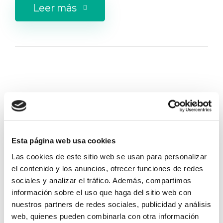
Leer más
21/10/2020
Campos
Climatización
‘DHUMTROP’ Nuevo
desarrollo experimental
Esta página web usa cookies
cofinanciado por el Fondo
Las cookies de este sitio web se usan para personalizar
el contenido y los anuncios, ofrecer funciones de redes
Europeo de Desarrollo
sociales y analizar el tráfico. Además, compartimos
Regional
información sobre el uso que haga del sitio web con
nuestros partners de redes sociales, publicidad y análisis
web, quienes pueden combinarla con otra información
Borealis Energía Térmica ha llevado a cabo un