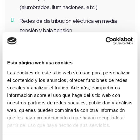
(alumbrados, iluminaciones, etc.)
Redes de distribución eléctrica en media
tensión y baja tensión
Trabajos en tensión para entronques,
derivaciones, cambio de aislamiento, etc.
Esta página web usa cookies
Centros de transformación
Las cookies de este sitio web se usan para personalizar
el contenido y los anuncios, ofrecer funciones de redes
Instalaciones de cualquier índole para
sociales y analizar el tráfico. Además, compartimos
inmuebles
información sobre el uso que haga del sitio web con
nuestros partners de redes sociales, publicidad y análisis
Instalaciones de Telecomunicación: CPD´s,
web, quienes pueden combinarla con otra información
Estaciones Base de Telecomunicaciones,
que les haya proporcionado o que hayan recopilado a
fibra y seguridad
partir del uso que haya hecho de sus servicios.