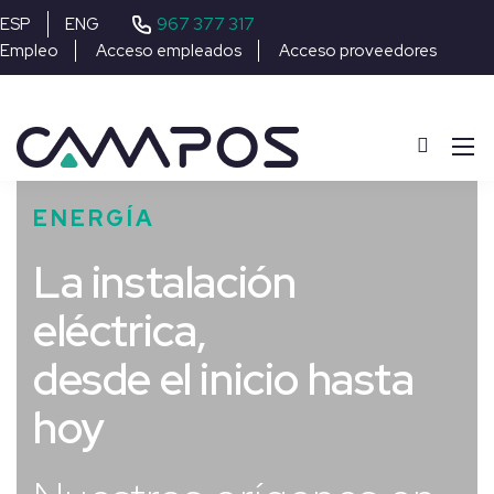
967 377 317
ESP
ENG
Empleo
Acceso empleados
Acceso proveedores
ENERGÍA
La instalación
eléctrica,
desde el inicio hasta
hoy