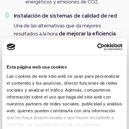
energéticos y emisiones de CO2.
Instalación de sistemas de calidad de red
Una de las alternativas que da mejores
resultados a la hora
de mejorar la eficiencia
energética de un edificio, es mejorar la
calidad de su red eléctrica
. Es habitual que
existan distorsiones, sobrecargas o pérdidas de
energía en los edificios: oficinas, empresas,
Esta página web usa cookies
industrias, salas de servidores e incluso hogares.
Las cookies de este sitio web se usan para personalizar
Con la instalación de una serie de
dispositivos
el contenido y los anuncios, ofrecer funciones de redes
sociales y analizar el tráfico. Además, compartimos
que mejoren la calidad de red se consigue un
información sobre el uso que haga del sitio web con
ahorro considerable en la factura de la luz a la
nuestros partners de redes sociales, publicidad y análisis
vez que contribuimos a la salud del planeta.
web, quienes pueden combinarla con otra información
que les haya proporcionado o que hayan recopilado a
partir del uso que haya hecho de sus servicios.