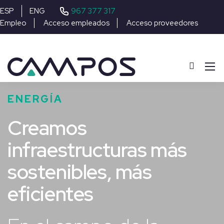
967 377 317
ESP
ENG
Empleo
Acceso empleados
Acceso proveedores
ENERGÍA
Creamos
infraestructuras más
sostenibles, más
eficientes