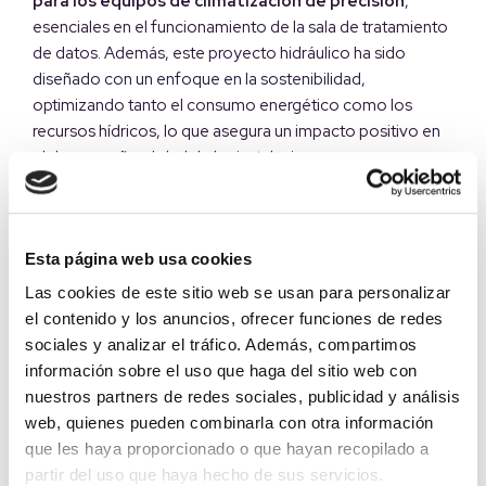
para los equipos de climatización de precisión
,
esenciales en el funcionamiento de la sala de tratamiento
de datos. Además, este proyecto hidráulico ha sido
diseñado con un enfoque en la sostenibilidad,
optimizando tanto el consumo energético como los
recursos hídricos, lo que asegura un impacto positivo en
el desempeño global de las instalaciones.
Ficha técnica
Esta página web usa cookies
Promotor:
Vodafone España S.A.U
Las cookies de este sitio web se usan para personalizar
el contenido y los anuncios, ofrecer funciones de redes
Emplazamiento:
Barajas
sociales y analizar el tráfico. Además, compartimos
Fecha finalización:
Agosto de 2015
información sobre el uso que haga del sitio web con
nuestros partners de redes sociales, publicidad y análisis
web, quienes pueden combinarla con otra información
Proyectos relacionados
que les haya proporcionado o que hayan recopilado a
partir del uso que haya hecho de sus servicios.