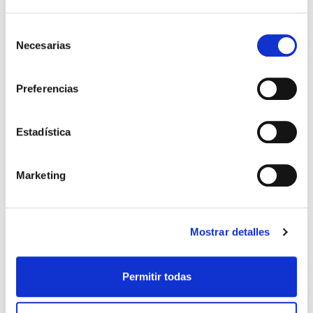
Adecuación del sistema de climatización en
Selección
Necesarias
de
edificio de oficinas y centro de datos para
consentimiento
Orange
Preferencias
Optimización y gestión de la climatización del
Data Center de Walhalla
Estadística
Reforma del CPD Vodafone San Severo
Marketing
Mostrar detalles
Permitir todas