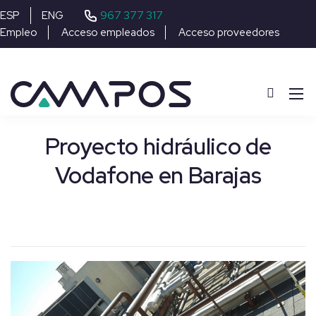
967 377 317
ESP
ENG
Empleo
Acceso empleados
Acceso proveedores
Proyecto hidráulico de
Vodafone en Barajas