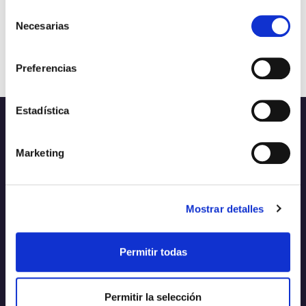
Selección
Necesarias
de
consentimiento
Preferencias
Estadística
Marketing
Mostrar detalles
Propósito
Impulsamos las nuevas
Permitir todas
soluciones globales que
demanda la sociedad
Permitir la selección
Ver más