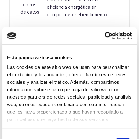
eficiencia energética sin
comprometer el rendimiento
Construcción de clínicas: errores
frecuentes y cómo evitarlos
Esta página web usa cookies
Proyectos de instalaciones
Las cookies de este sitio web se usan para personalizar
deportivas: requisitos, fases y
el contenido y los anuncios, ofrecer funciones de redes
buenas prácticas para crear
sociales y analizar el tráfico. Además, compartimos
espacios cómodos, eficientes y
información sobre el uso que haga del sitio web con
funcionales
nuestros partners de redes sociales, publicidad y análisis
web, quienes pueden combinarla con otra información
Día Internacional de la Mujer en la
que les haya proporcionado o que hayan recopilado a
Ingeniería
partir del uso que haya hecho de sus servicios.
Proyectos de climatización en
Selección
grandes espacios