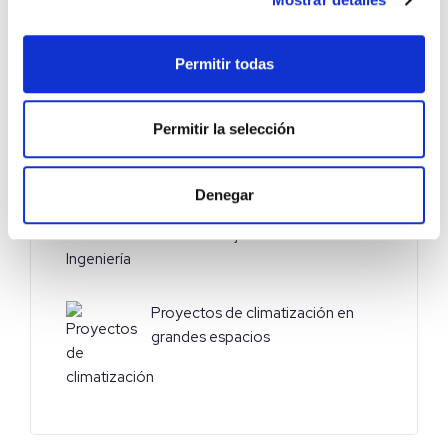
frecuentes y cómo evitarlos
Permitir todas
Proyectos de instalaciones
deportivas: requisitos, fases y
Permitir la selección
buenas prácticas para crear
espacios cómodos, eficientes y
funcionales
Denegar
Día Internacional de la Mujer en la
Ingeniería
Proyectos de climatización en
grandes espacios