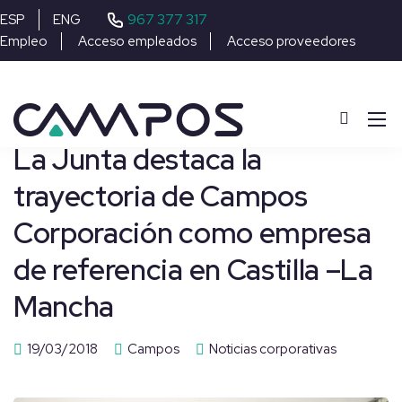
967 377 317
ESP
ENG
Empleo
Acceso empleados
Acceso proveedores
La Junta destaca la
trayectoria de Campos
Corporación como empresa
de referencia en Castilla –La
Mancha
19/03/2018
Campos
Noticias corporativas