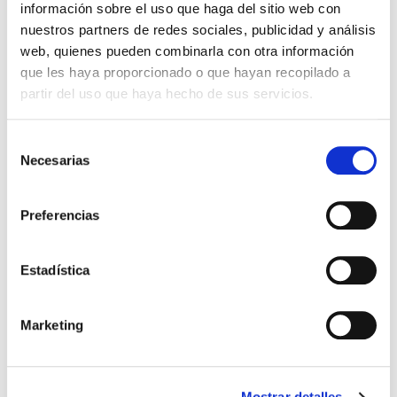
información sobre el uso que haga del sitio web con
Construcción
39
nuestros partners de redes sociales, publicidad y análisis
Energía
33
web, quienes pueden combinarla con otra información
que les haya proporcionado o que hayan recopilado a
Noticias corporativas
99
partir del uso que haya hecho de sus servicios.
Telecomunicaciones
19
Selección
Necesarias
de
consentimiento
Preferencias
Últimas Noticias
Estadística
Climatización de centros de
datos: cómo optimizar la
eficiencia energética sin
Marketing
comprometer el rendimiento
Construcción de clínicas: errores
Mostrar detalles