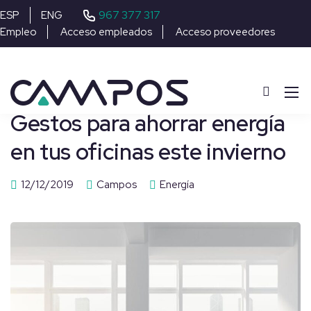
967 377 317
ESP
ENG
Empleo
Acceso empleados
Acceso proveedores
Gestos para ahorrar energía
en tus oficinas este invierno
12/12/2019
Campos
Energía