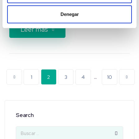
de transformación digital para optimizar la gestión
y el control de la información […]
Denegar
Leer más
...
1
2
3
4
10
Search