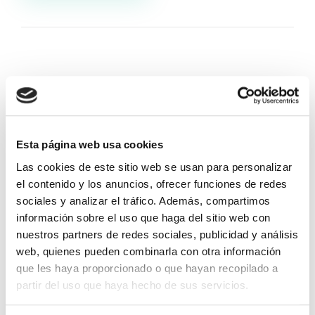
12/03/2025
Campos
Noticias corporativas
Campos lidera el proyecto
Esta página web usa cookies
THAMESIS para mejorar la
Las cookies de este sitio web se usan para personalizar
eficiencia en la producción de
el contenido y los anuncios, ofrecer funciones de redes
sociales y analizar el tráfico. Además, compartimos
hidrógeno verde
información sobre el uso que haga del sitio web con
nuestros partners de redes sociales, publicidad y análisis
En Campos seguimos apostando por la innovación
web, quienes pueden combinarla con otra información
y la sostenibilidad. Con el objetivo de cumplir
que les haya proporcionado o que hayan recopilado a
partir del uso que haya hecho de sus servicios.
dichos objetivos, lideramos el proyecto […]