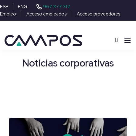
967 377 317
ESP
ENG
Empleo
Acceso empleados
Acceso proveedores
Noticias corporativas