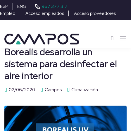
967 377 317
ESP
ENG
Empleo
Acceso empleados
Acceso proveedores
Borealis desarrolla un
sistema para desinfectar el
aire interior
02/06/2020
Campos
Climatización