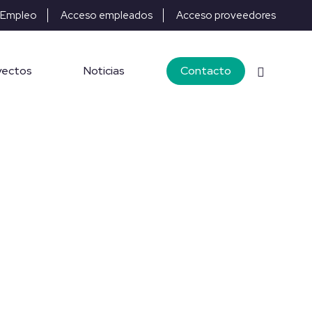
Empleo
Acceso empleados
Acceso proveedores
yectos
Noticias
Contacto