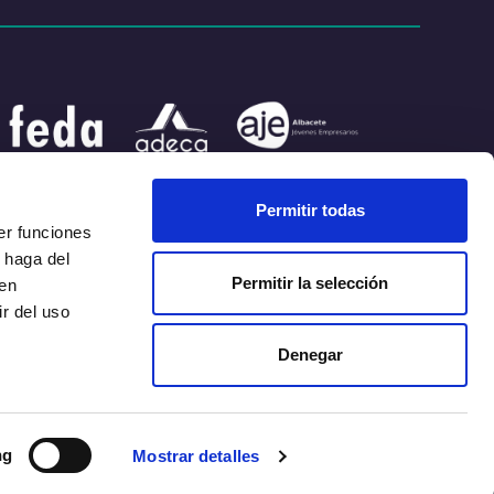
Permitir todas
er funciones
 haga del
Permitir la selección
den
e Conducta
Canal de Denuncias
Kit de prensa
r del uso
Denegar
ng
Mostrar detalles