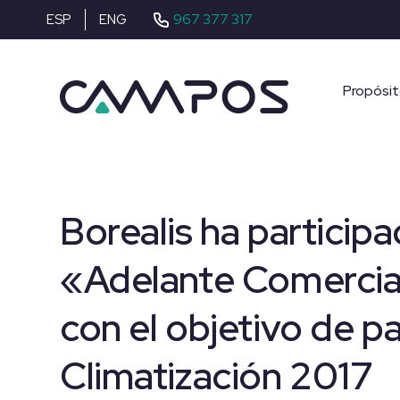
967 377 317
ESP
ENG
Propósi
Borealis ha particip
«Adelante Comercia
con el objetivo de par
Climatización 2017