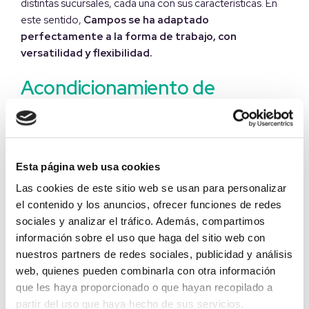
distintas sucursales, cada una con sus características. En
este sentido,
Campos se ha adaptado
perfectamente a la forma de trabajo, con
versatilidad y flexibilidad.
Acondicionamiento de
espacios: Actuación sobre la
sede central en Albacete
Esta página web usa cookies
Además de las obras de construcción y reforma de
oficinas bancarias que hemos llevado a cabo para
Las cookies de este sitio web se usan para personalizar
Globalcaja en su red de sucursales,
desde Campos
el contenido y los anuncios, ofrecer funciones de redes
también hemos participado en el
sociales y analizar el tráfico. Además, compartimos
acondicionamiento de espacios en los Servicios
información sobre el uso que haga del sitio web con
Centrales de la entidad
, situados en Albacete capital.
nuestros partners de redes sociales, publicidad y análisis
web, quienes pueden combinarla con otra información
En este caso, actuamos tanto en la sala comercial, donde
que les haya proporcionado o que hayan recopilado a
se ubica la Oficina Principal, como en planta primera,
partir del uso que haya hecho de sus servicios.