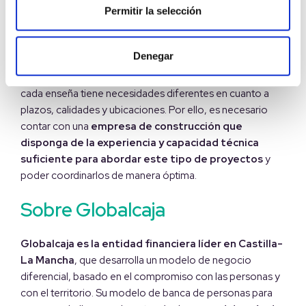
Permitir la selección
modernizar sus instalaciones de una forma rápida y
organizada,
garantizando los máximos estándares
de calidad.
Denegar
Sin duda, cada proyecto de construcción es distinto, y
cada enseña tiene necesidades diferentes en cuanto a
plazos, calidades y ubicaciones. Por ello, es necesario
contar con una
empresa de construcción que
disponga de la experiencia y capacidad técnica
suficiente para abordar este tipo de proyectos
y
poder coordinarlos de manera óptima.
Sobre Globalcaja
Globalcaja es la entidad financiera líder en Castilla-
La Mancha
, que desarrolla un modelo de negocio
diferencial, basado en el compromiso con las personas y
con el territorio. Su modelo de banca de personas para