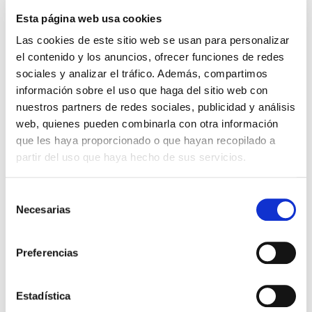
Esta página web usa cookies
Últimas Noticias
Las cookies de este sitio web se usan para personalizar
el contenido y los anuncios, ofrecer funciones de redes
Climatización de centros de
sociales y analizar el tráfico. Además, compartimos
datos: cómo optimizar la
información sobre el uso que haga del sitio web con
eficiencia energética sin
nuestros partners de redes sociales, publicidad y análisis
comprometer el rendimiento
web, quienes pueden combinarla con otra información
que les haya proporcionado o que hayan recopilado a
partir del uso que haya hecho de sus servicios.
Construcción de clínicas: errores
frecuentes y cómo evitarlos
Selección
Necesarias
de
Proyectos de instalaciones
consentimiento
deportivas: requisitos, fases y
Preferencias
buenas prácticas para crear
espacios cómodos, eficientes y
funcionales
Estadística