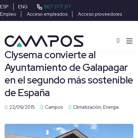
967 377 317
ESP
ENG
Empleo
Acceso empleados
Acceso proveedores
Clysema convierte al
Ayuntamiento de Galapagar
en el segundo más sostenible
de España
22/09/2015
Campos
Climatización
,
Energía