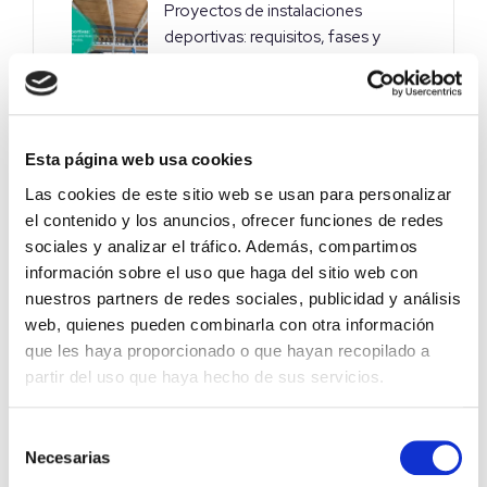
Proyectos de instalaciones
deportivas: requisitos, fases y
buenas prácticas para crear
espacios cómodos, eficientes y
funcionales
Esta página web usa cookies
Día Internacional de la Mujer en la
Las cookies de este sitio web se usan para personalizar
Ingeniería
el contenido y los anuncios, ofrecer funciones de redes
sociales y analizar el tráfico. Además, compartimos
información sobre el uso que haga del sitio web con
Proyectos de climatización en
nuestros partners de redes sociales, publicidad y análisis
grandes espacios
web, quienes pueden combinarla con otra información
que les haya proporcionado o que hayan recopilado a
partir del uso que haya hecho de sus servicios.
Selección
Necesarias
de