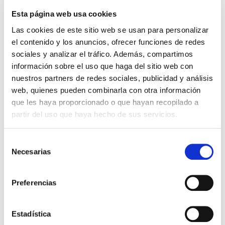
de trabajo y el confort del equipo.
Esta página web usa cookies
Las cookies de este sitio web se usan para personalizar
¿Qué hemos conseguido
el contenido y los anuncios, ofrecer funciones de redes
desde Campos en este
sociales y analizar el tráfico. Además, compartimos
información sobre el uso que haga del sitio web con
proyecto de reforma integral
nuestros partners de redes sociales, publicidad y análisis
de oficina?
web, quienes pueden combinarla con otra información
que les haya proporcionado o que hayan recopilado a
partir del uso que haya hecho de sus servicios.
En este proyecto de reforma integral de oficina, desde
Campos, hemos conseguido
transformar el espacio
de trabajo hacia un entorno más funcional, cómodo
Selección
y eficiente,
optimizando la distribución de los espacios
Necesarias
de
para mejorar la productividad y facilitar la colaboración
consentimiento
entre los equipos.
Preferencias
Además, incorporamos
materiales de alta calidad y
soluciones energéticas eficientes
alineándonos con
Estadística
las políticas de sostenibilidad de la empresa.