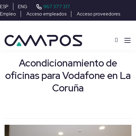
967 377 317
ESP
ENG
Empleo
Acceso empleados
Acceso proveedores
Acondicionamiento de
oficinas para Vodafone en La
Coruña