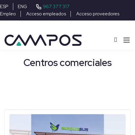
967 377 317
ESP
ENG
Empleo
Acceso empleados
Acceso proveedores
Centros comerciales