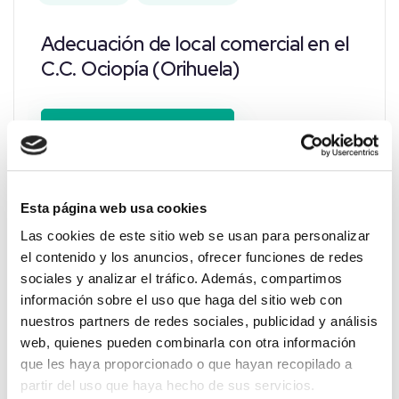
Adecuación de local comercial en el
C.C. Ociopía (Orihuela)
Ver proyecto
Esta página web usa cookies
Las cookies de este sitio web se usan para personalizar
el contenido y los anuncios, ofrecer funciones de redes
sociales y analizar el tráfico. Además, compartimos
Centros comerciales
Construcción
información sobre el uso que haga del sitio web con
Sectores
Soluciones
nuestros partners de redes sociales, publicidad y análisis
web, quienes pueden combinarla con otra información
Acondicionamiento de 7 locales
que les haya proporcionado o que hayan recopilado a
comerciales en el Centro Comercial
partir del uso que haya hecho de sus servicios.